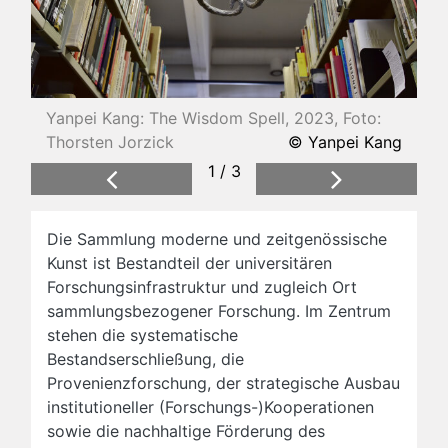
Yanpei Kang: The Wisdom Spell, 2023, Foto:
Der Kustos der Kunstsammlungen Kai-Uwe
Thorsten Jorzick
Hemken, 1994, Foto: RUB.
© Yanpei Kang
2 / 3
1 / 3
Previous
Next
Die Sammlung moderne und zeitgenössische
Kunst ist Bestandteil der universitären
Forschungsinfrastruktur und zugleich Ort
sammlungsbezogener Forschung. Im Zentrum
stehen die systematische
Bestandserschließung, die
Provenienzforschung, der strategische Ausbau
institutioneller (Forschungs-)Kooperationen
sowie die nachhaltige Förderung des